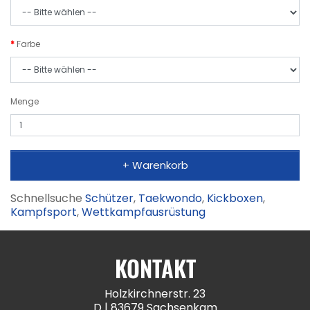
Farbe
Menge
+ Warenkorb
Schnellsuche
Schützer
,
Taekwondo
,
Kickboxen
,
Kampfsport
,
Wettkampfausrüstung
KONTAKT
Holzkirchnerstr. 23
D | 83679 Sachsenkam