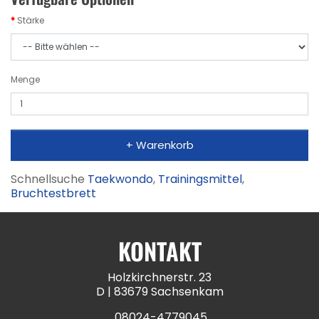
Stärke
Menge
+ Warenkorb
Schnellsuche
Taekwondo
,
Trainingsmittel
,
Bruchtestbrett
KONTAKT
Holzkirchnerstr. 23
D | 83679 Sachsenkam
08024-4779045