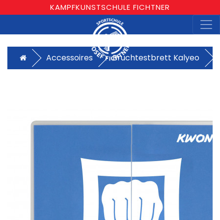
KAMPFKUNSTSCHULE FICHTNER
Accessoires
Bruchtestbrett Kalyeo