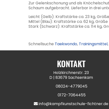
Zur Gelenkschonung und als Knöchelschutz 
Schaum aufgebracht. Lieferbar in drei unt
Leicht (Gelb): Kraftstärke ca. 23 kg, Größe
Mittel (Blau): Kraftstärke ca. 62 kg, Größe 3
Stark (Schwarz): Kraftstärke ca. 114 kg, G
Schnellsuche
Taekwondo
,
Trainingsmittel
KONTAKT
Holzkirchnerstr. 23
D | 83679 Sachsenkam
08024-4779045
0172-7064455
info@kampfkunstschule-fichtner.de