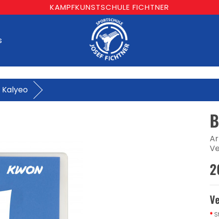
KAMPFKUNSTSCHULE FICHTNER
s
 Kalyeo
B
Ar
Ve
2
Ve
S