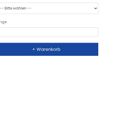
nge
+ Warenkorb