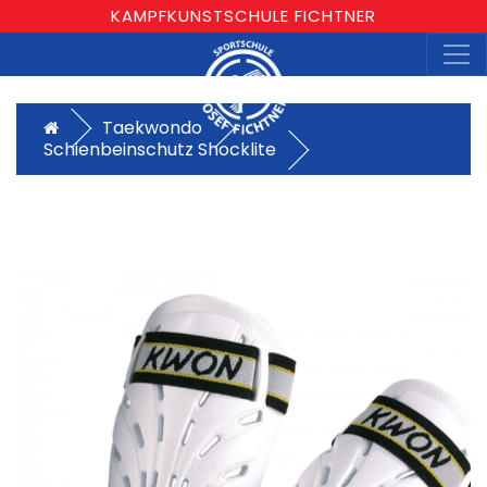
KAMPFKUNSTSCHULE FICHTNER
Taekwondo
Schienbeinschutz Shocklite